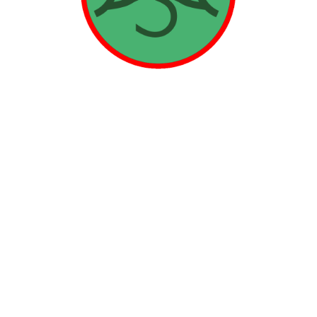
Familienaufstellung
Wir veranstalten einen Familienaufstellungsabend, an
dem Sie die Möglichkeit haben, sich zu informieren, als
Stellvertreter mitzuwirken oder aktiv aufzustellen.
Familienaufstellung 27.9.2019 18 Uhr
Wir veranstalten einen Familienaufstellungsabend, an
dem Sie die Möglichkeit haben, sich zu informieren, als
Stellvertreter mitzuwirken oder aktiv aufzustellen.